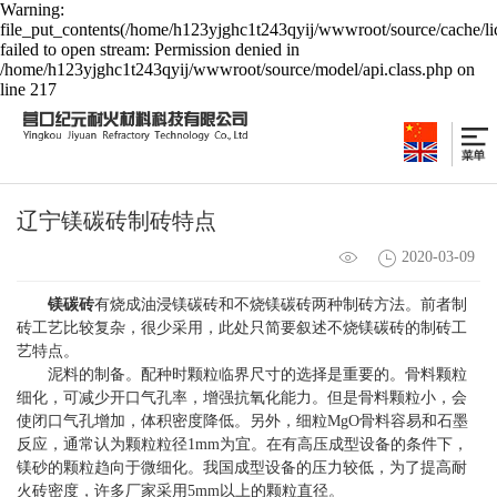
Warning:
file_put_contents(/home/h123yjghc1t243qyij/wwwroot/source/cache/li
failed to open stream: Permission denied in
/home/h123yjghc1t243qyij/wwwroot/source/model/api.class.php on
line 217
辽宁镁碳砖制砖特点
2020-03-09
镁碳砖
有烧成油浸镁碳砖和不烧镁碳砖两种制砖方法。前者制
砖工艺比较复杂，很少采用，此处只简要叙述不烧镁碳砖的制砖工
艺特点。
泥料的制备。配种时颗粒临界尺寸的选择是重要的。骨料颗粒
细化，可减少开口气孔率，增强抗氧化能力。但是骨料颗粒小，会
使闭口气孔增加，体积密度降低。另外，细粒MgO骨料容易和石墨
反应，通常认为颗粒粒径1mm为宜。在有高压成型设备的条件下，
镁砂的颗粒趋向于微细化。我国成型设备的压力较低，为了提高耐
火砖密度，许多厂家采用5mm以上的颗粒直径。