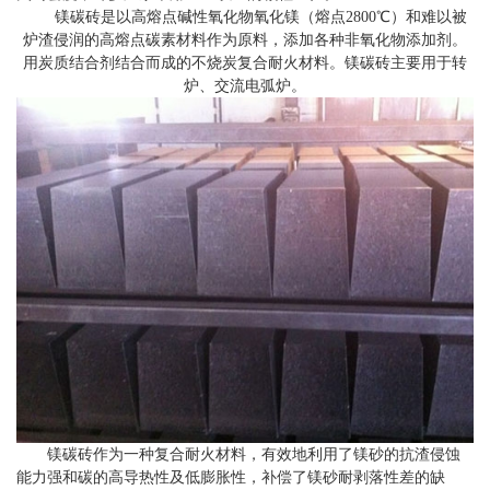
镁碳砖是以高熔点碱性氧化物氧化镁（熔点2800℃）和难以被
炉渣侵润的高熔点碳素材料作为原料，添加各种非氧化物添加剂。
用炭质结合剂结合而成的不烧炭复合耐火材料。镁碳砖主要用于转
炉、交流电弧炉。
镁碳砖作为一种复合耐火材料，有效地利用了镁砂的抗渣侵蚀
能力强和碳的高导热性及低膨胀性，补偿了镁砂耐剥落性差的缺