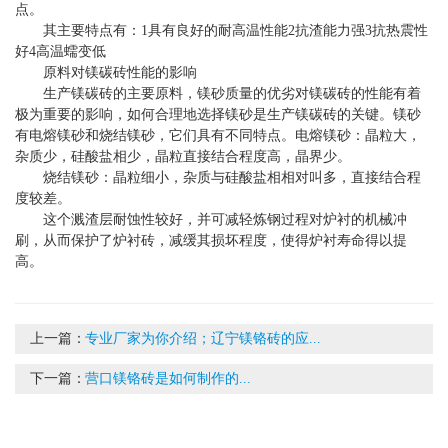
点。
其主要特点有：1具有良好的耐高温性能2抗渣能力强3抗热震性
好4高温蠕变低
原料对镁碳砖性能的影响
生产镁碳砖的主要原料，镁砂质量的优劣对镁碳砖的性能有着
极为重要的影响，如何合理地选择镁砂是生产镁碳砖的关键。镁砂
有电熔镁砂和烧结镁砂，它们具有不同特点。电熔镁砂：晶粒大，
杂质少，硅酸盐相少，晶粒直接结合程度高，晶界少。
烧结镁砂：晶粒细小，杂质与硅酸盐相相对叫多，直接结合程
度较差。
这个溅渣层耐蚀性较好，并可减轻炼钢过程对炉衬的机械冲
刷，从而保护了炉衬砖，减缓其损坏程度，使得炉衬寿命得以提
高。
上一篇：
专业厂家为你介绍；辽宁镁铬砖的应...
下一篇：
营口镁铬砖是如何制作的...