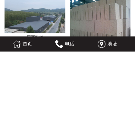
厂区航拍
首页
电话
地址
镁铁铝尖晶石砖（刚出窑状态）
镁铝尖晶石砖（待检区）
镁橄榄石（筒形砖）