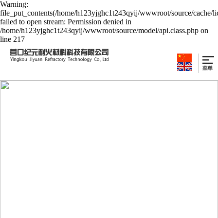
Warning:
file_put_contents(/home/h123yjghc1t243qyij/wwwroot/source/cache/li
failed to open stream: Permission denied in
/home/h123yjghc1t243qyij/wwwroot/source/model/api.class.php on
line 217