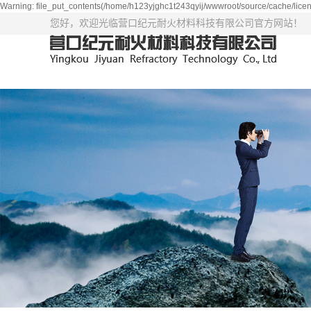
Warning: file_put_contents(/home/h123yjghc1t243qyij/wwwroot/source/cache/licen
您好，欢迎光临营口纪元耐火材料科技有限公司官方网站！