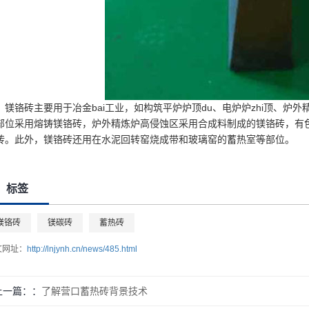
铬砖主要用于冶金bai工业，如构筑平炉炉顶du、电炉炉zhi顶、炉外
部位采用熔铸镁铬砖，炉外精炼炉高侵蚀区采用合成料制成的镁铬砖，有
砖。此外，镁铬砖还用在水泥回转窑烧成带和玻璃窑的蓄热室等部位。
标签
镁铬砖
镁碳砖
蓄热砖
文网址：
http://lnjynh.cn/news/485.html
上一篇：
了解营口蓄热砖背景技术