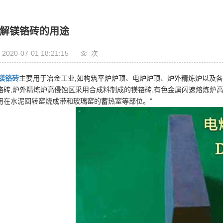
解镁铬砖的用途
2020-07-01 18:21:15
次
镁铬砖
主要用于冶金工业,如构筑平炉炉顶、电炉炉顶、炉外精炼炉以及
铬砖,炉外精炼炉高侵蚀区采用合成料制成的镁铬砖,有色金属闪速熔炼炉
用在水泥回转窑烧成带和玻璃窑的蓄热室等部位。”