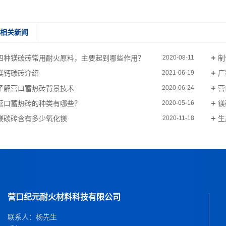
相关新闻
四种镁碳砖常用耐火原料，主要起到哪些作用？
制
2020-08-11
镁钙碳砖介绍
厂
2021-06-19
了解营口蓄热砖背景技术
营
2020-06-24
营口蓄热砖的种类有哪些？
镁
2020-05-16
镁碳砖含有多少氧化镁
生
2020-11-18
营口纪元耐火材料科技有限公司
联系人：杨先生