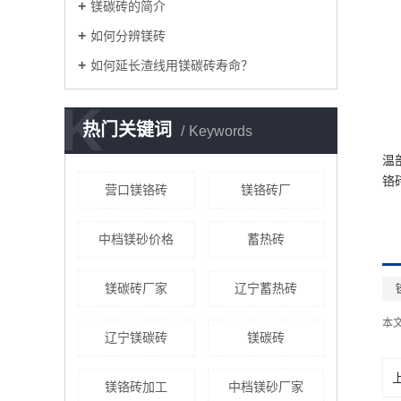
镁碳砖的简介
如何分辨镁砖
如何延长渣线用镁碳砖寿命？
K
热门关键词
Keywords
镁
温
铬
营口镁铬砖
镁铬砖厂
中档镁砂价格
蓄热砖
镁碳砖厂家
辽宁蓄热砖
本
辽宁镁碳砖
镁碳砖
镁铬砖加工
中档镁砂厂家