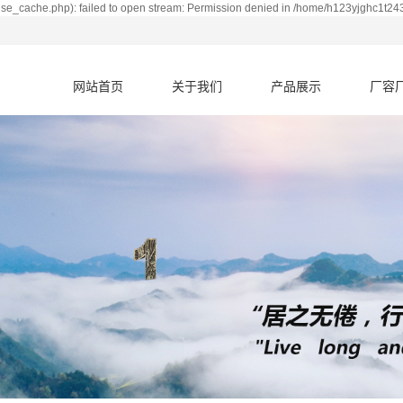
se_cache.php): failed to open stream: Permission denied in /home/h123yjghc1t243
网站首页
关于我们
产品展示
厂容