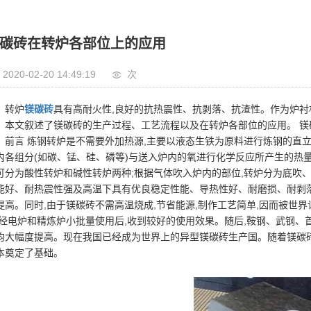
碳砖在转炉各部位上的应用
2020-02-20 14:49:19
次
转炉
镁碳砖
具有高耐火性,良好的抗热震性、抗剥落、抗渣性。作为炉衬
。本文叙述了镁碳砖的生产过程、工艺流程以及在转炉各部位的应用。 镁
前言 炼钢转炉是不需要外加热源,主要以液态生铁为原料进行炼钢的直立
内各组分(如碳、锰、硅、磷等)与送入炉内的氧进行化学反应所产生的热
可分为酸性转炉和碱性转炉两种;根据气体吹入炉内的部位,转炉分为底吹
能好、耐热震性强及高温下具有优良稳定性能、导热性好、耐磨损、耐剥
提高。同时,由于镁碳砖不需高温烧成,节省能源,制作工艺简单,因而被世
,经电炉和精炼炉小批量使用后,收到较好的使用效果。随后,鞍钢、武钢、
均大幅度提高。现在我国已经成为世界上的异型镁碳砖生产国。随着镁碳砖
本奠定了基础。