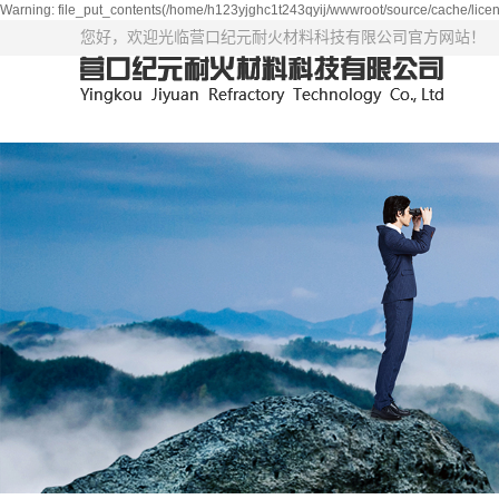
Warning: file_put_contents(/home/h123yjghc1t243qyij/wwwroot/source/cache/licen
您好，欢迎光临营口纪元耐火材料科技有限公司官方网站！