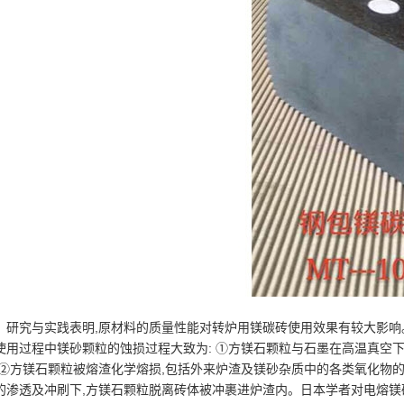
研究与实践表明,原材料的质量性能对转炉用镁碳砖使用效果有较大影响。因
使用过程中镁砂颗粒的蚀损过程大致为: ①方镁石颗粒与石墨在高温真空下产生固
;②方镁石颗粒被熔渣化学熔损,包括外来炉渣及镁砂杂质中的各类氧化物的
的渗透及冲刷下,方镁石颗粒脱离砖体被冲裹进炉渣内。日本学者对电熔镁