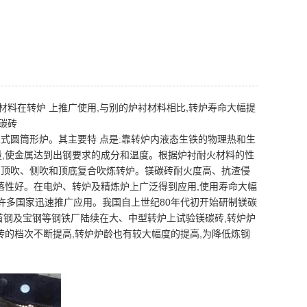
材料在转炉 上推广使用,与别的炉衬材料相比,转炉寿命大幅提
碳砖
式圆筒形炉。其主要特 点是:靠转炉内液态生铁的物理热和生
量,使金属达到出钢要求的成分和温度。根据炉衬耐火材料的性
、顶吹、侧吹和顶底复合吹炼转炉。镁碳砖耐火度高、抗渣侵
落性好。在电炉、转炉及精炼炉上广泛得到应用,使用寿命大幅
界许多国家迅速推广应用。我国自上世纪80年代初开始研制镁碳
首钢及宝钢等钢铁厂陆续在大、中型转炉上试验镁碳砖,转炉炉
的档次不断提高,转炉炉龄也有较大幅度的提高,为降低炼钢