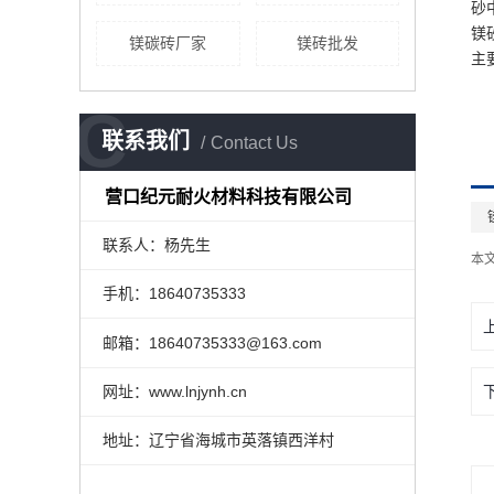
砂
镁
镁碳砖厂家
镁砖批发
主
C
联系我们
Contact Us
营口纪元耐火材料科技有限公司
联系人：杨先生
本
手机：18640735333
邮箱：18640735333@163.com
网址：www.lnjynh.cn
地址：辽宁省海城市英落镇西洋村